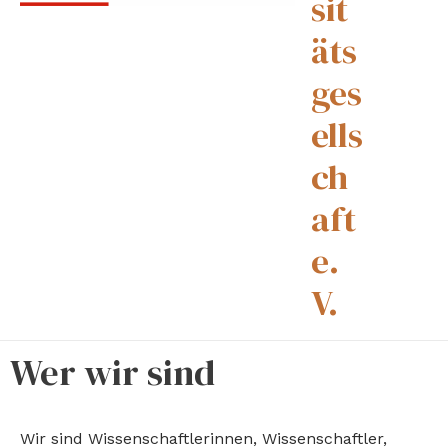
sit
äts
ges
ells
ch
aft
e.
V.
Wer wir sind
Wir sind Wissenschaftlerinnen, Wissenschaftler,