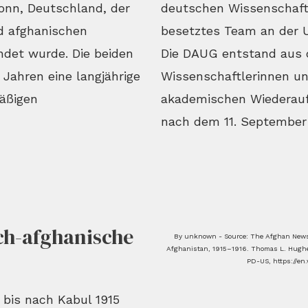
Bonn, Deutschland, der
deutschen Wissenschaft
d afghanischen
besetztes Team an der Un
ndet wurde. Die beiden
Die DAUG entstand aus de
 Jahren eine langjährige
Wissenschaftlerinnen un
äßigen
akademischen Wiederauf
nach dem 11. September 
ch-afghanische
By unknown - Source: The Afghan Newspa
Afghanistan, 1915–1916. Thomas L. Hughes
PD-US, https://en
bis nach Kabul 1915