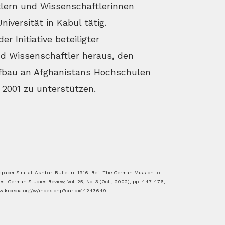
lern und Wissenschaftlerinnen
iversität in Kabul tätig.
r Initiative beteiligter
d Wissenschaftler heraus, den
bau an Afghanistans Hochschulen
2001 zu unterstützen.
per Siraj al-Akhbar. Bulletin. 1916. Ref: The German Mission to
. German Studies Review, Vol. 25, No. 3 (Oct., 2002), pp. 447-476,
.wikipedia.org/w/index.php?curid=14243649