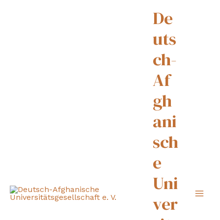
De
uts
ch-
Af
gh
ani
sch
e
Uni
ver