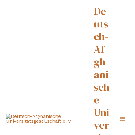
De
uts
ch-
Af
gh
ani
sch
e
Uni
ver