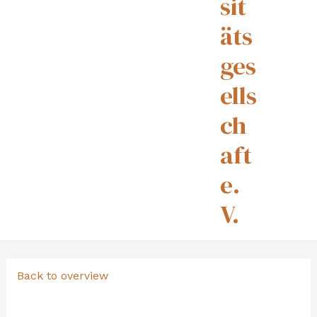
sit
äts
ges
ells
ch
aft
e.
V.
Back to overview