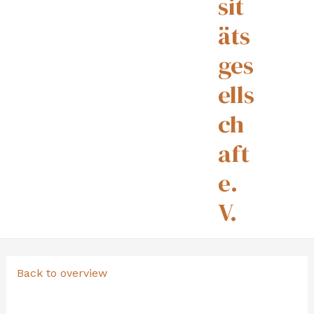
sit
äts
ges
ells
ch
aft
e.
V.
Back to overview