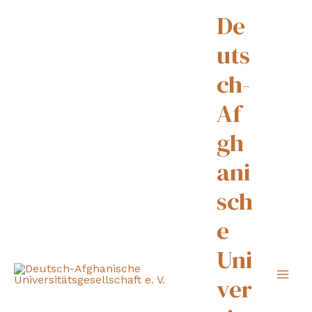
De
uts
ch-
Af
gh
ani
sch
e
Uni
ver