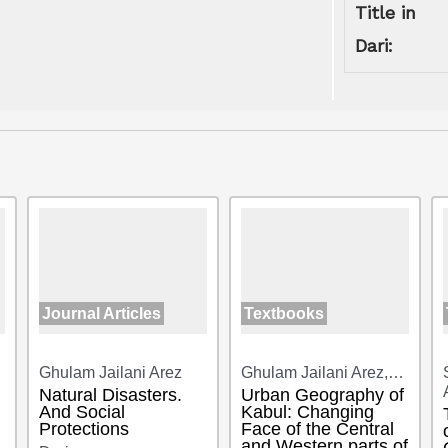
Title in
Dari:
Journal Articles
Textbooks
Ghulam Jailani Arez
Ghulam Jailani Arez,…
Natural Disasters.
Urban Geography of
And Social
Kabul: Changing
Protections
Face of the Central
and Western parts of