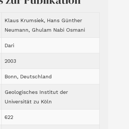
s zur Publikation
Klaus Krumsiek, Hans Günther
Neumann, Ghulam Nabi Osmani
Dari
2003
B‌onn, Deutschland
Geologisches Institut der
Universität zu Köln
622