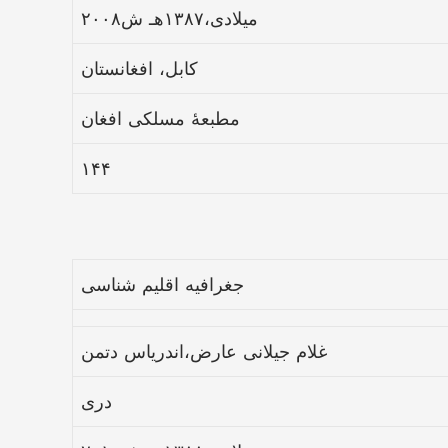
۲۰۰۸میلادی،۱۳۸۷هـ ش
کابل، افغانستان
مطبعهٔ مسلکی افغان
۱۴۴
جغرافیه اقلیم شناسی
غلام جیلانی عارض،اندریاس دتمن
دری