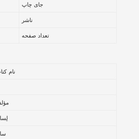
جای چاپ
ناشر
تعداد صفحه
نام کتا
مؤل
لِسا
سا