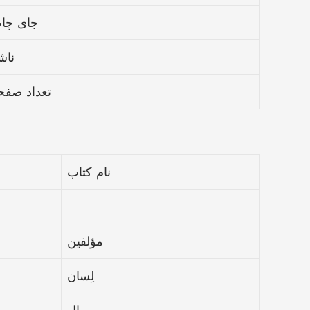
جای چا
ناش
تعداد صفح
نام کتاب
مؤلفین
لِسان