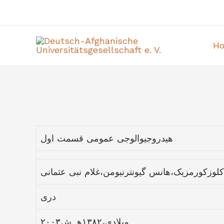
H
هیدروجیوالوجی عمومی قسمت اول
کلوزکورمزیک،هانس گیونترنیومن،غلام نبی عثمانی
دری
۲۰۰۳میلادی،۱۳۸۲هـ ش