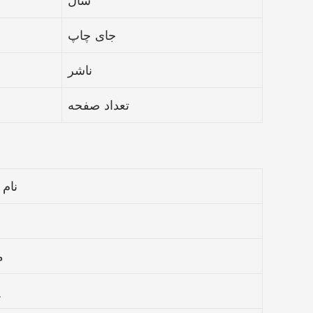
سال
جای چاپ
ناشر
تعداد صفحه
نام 
م
ل